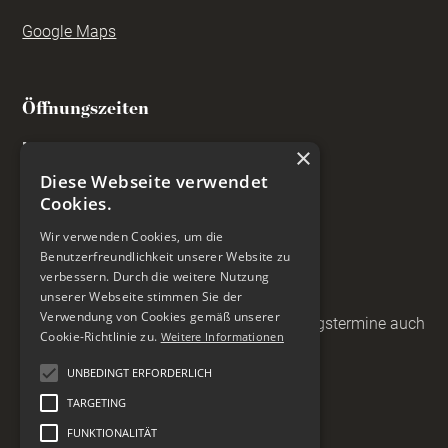
Google Maps
Öffnungszeiten
Montag - Donnerstag
×
10:00 Uhr bis 17:30 Uhr
Diese Webseite verwendet
Freitag
Cookies.
10:00 - 13:00 Uhr
Wir verwenden Cookies, um die
Samstag
Benutzerfreundlichkeit unserer Website zu
geschlossen
verbessern. Durch die weitere Nutzung
unserer Webseite stimmen Sie der
Verwendung von Cookies gemäß unserer
gerne vereinbaren wir persönliche Beratungstermine auch
Cookie-Richtlinie zu.
Weitere Informationen
zu anderen Zeiten
UNBEDINGT ERFORDERLICH
TARGETING
FUNKTIONALITÄT