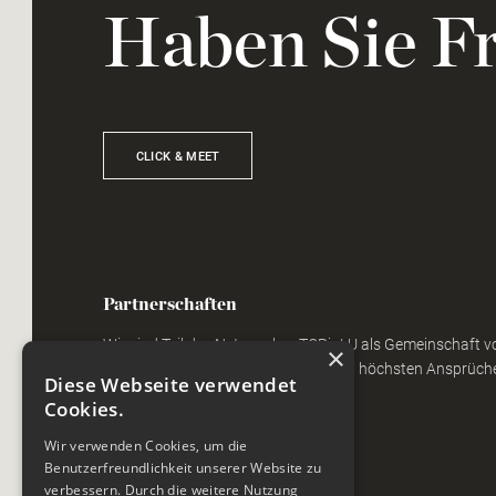
Haben Sie F
CLICK & MEET
Partnerschaften
Wir sind Teil des Netzwerkes TOPinLU als Gemeinschaft 
×
und Dienstleistungsunternehmen mit höchsten Ansprüche
Diese Webseite verwendet
Tradition.
Cookies.
Wir verwenden Cookies, um die
Benutzerfreundlichkeit unserer Website zu
verbessern. Durch die weitere Nutzung