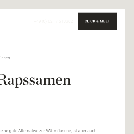
+49 (0) 621 / 513362
CLICK & MEET
Kissen
- Rapssamen
ine gute Alternative zur Wärmflasche, ist aber auch