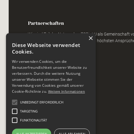
Partnerschaften
Wir sind Teil des Netzwerkes TOPinLU als Gemeinschaft 
×
und Dienstleistungsunternehmen mit höchsten Ansprüche
Diese Webseite verwendet
Tradition.
Cookies.
Wir verwenden Cookies, um die
Benutzerfreundlichkeit unserer Website zu
verbessern. Durch die weitere Nutzung
unserer Webseite stimmen Sie der
Verwendung von Cookies gemäß unserer
Cookie-Richtlinie zu.
Weitere Informationen
UNBEDINGT ERFORDERLICH
TARGETING
FUNKTIONALITÄT
ALLE AKZEPTIEREN
ALLE ABLEHNEN