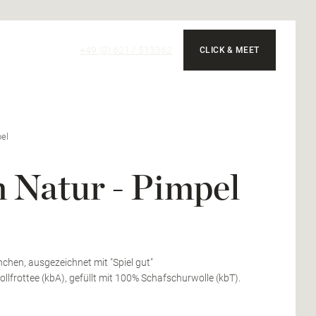
+49 (0) 621 / 513362
CLICK & MEET
el
 Natur - Pimpel
nchen, ausgezeichnet mit "Spiel gut"
lfrottee (kbA), gefüllt mit 100% Schafschurwolle (kbT).